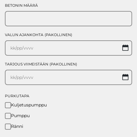
BETONIN MÄÄRÄ
VALUN AJANKOHTA
(PAKOLLINEN)
K
sl
P
sl
TARJOUS VIIMEISTÄÄN
(PAKOLLINEN)
V
K
sl
P
sl
V
PURKUTAPA
Kuljetuspumppu
Pumppu
Ränni