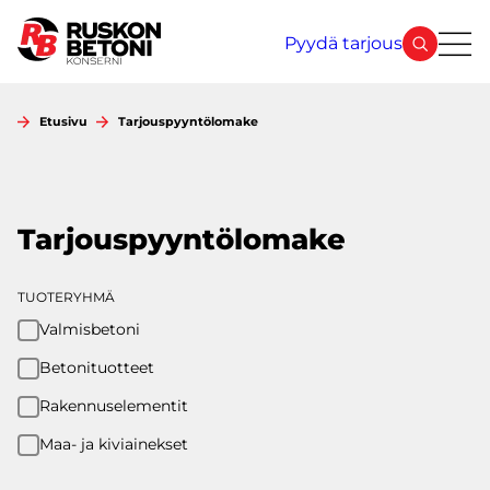
Siirry
sisältöön
Pyydä tarjous
Etusivu
Tarjouspyyntölomake
Tarjouspyyntölomake
TUOTERYHMÄ
Valmisbetoni
Betonituotteet
Rakennuselementit
Maa- ja kiviainekset