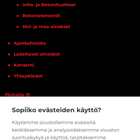
Infra- ja Betonituotteet
Betonielementit
Kivi- ja maa-ainekset
Ajankohtaista
Ladattavat aineistot
Konserni
Yhteystiedot
Piuhatie 15
90620 OULU
Sopiiko evästeiden käyttö?
Vaihde:
020 7933 400
Käytämme sivustollamme evästeitä
kerätäksemme ja analysoidaksemme sivuston
PYYDÄ TARJOUS
VERKKOKAUPPA
suorituskykyä ja käyttöä, tarjotaksemme