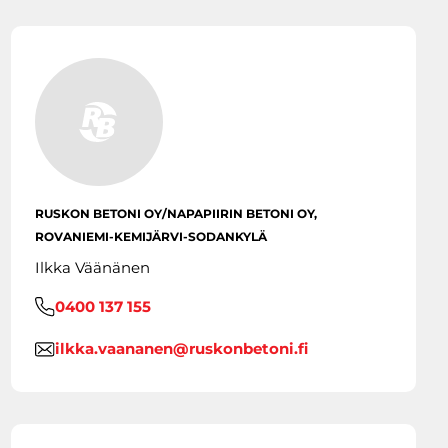
RUSKON BETONI OY/NAPAPIIRIN BETONI OY,
ROVANIEMI-KEMIJÄRVI-SODANKYLÄ
Ilkka Väänänen
0400 137 155
ilkka.vaananen@ruskonbetoni.fi