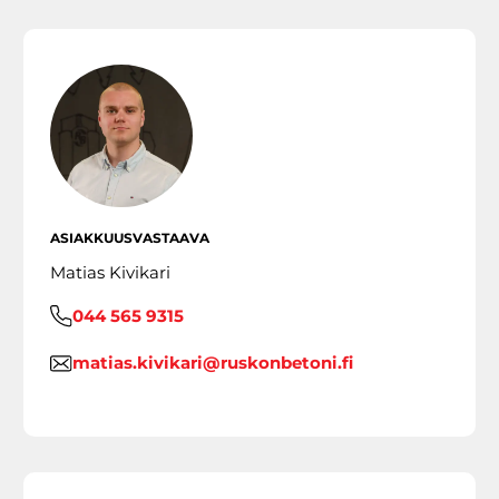
ASIAKKUUSVASTAAVA
Matias Kivikari
044 565 9315
matias.kivikari@ruskonbetoni.fi