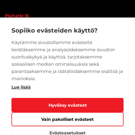
Piuhatie 15
90620 OULU
Sopiiko evästeiden käyttö?
Vaihde:
020 7933 400
Käytämme sivustollamme evästeitä
kerätäksemme ja analysoidaksemme sivuston
PYYDÄ TARJOUS
VERKKOKAUPPA
suorituskykyä ja käyttöä, tarjotaksemme
sosiaalisen median ominaisuuksia sekä
parantaaksemme ja räätälöidäksemme sisältöä ja
mainoksia.
Lue lisää
Hyväksy evästeet
Vain pakolliset evästeet
Tietosuoja
Evästeasetukset