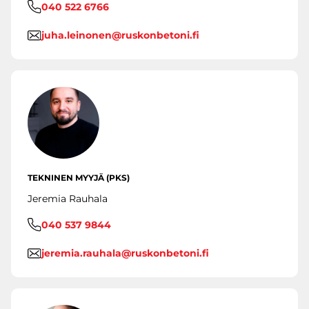
040 522 6766
juha.leinonen@ruskonbetoni.fi
TEKNINEN MYYJÄ (PKS)
Jeremia Rauhala
040 537 9844
jeremia.rauhala@ruskonbetoni.fi