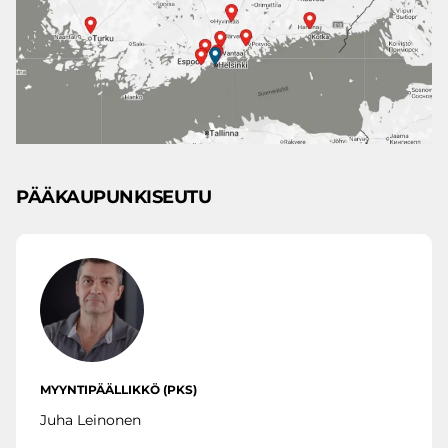
PÄÄKAUPUNKISEUTU
MYYNTIPÄÄLLIKKÖ (PKS)
Juha Leinonen