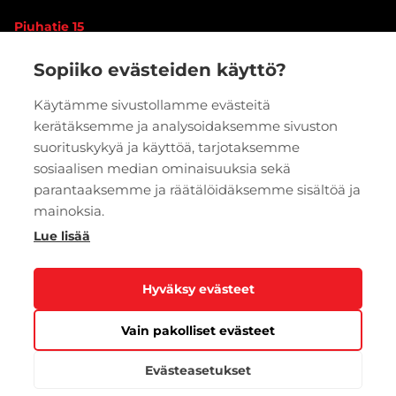
Piuhatie 15
90620 OULU
Sopiiko evästeiden käyttö?
Vaihde:
020 7933 400
Käytämme sivustollamme evästeitä
kerätäksemme ja analysoidaksemme sivuston
PYYDÄ TARJOUS
VERKKOKAUPPA
suorituskykyä ja käyttöä, tarjotaksemme
sosiaalisen median ominaisuuksia sekä
parantaaksemme ja räätälöidäksemme sisältöä ja
mainoksia.
Lue lisää
Hyväksy evästeet
Vain pakolliset evästeet
Tietosuoja
Evästeasetukset