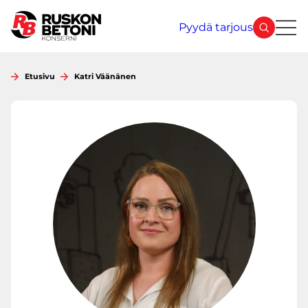
Siirry
sisältöön
Pyydä tarjous
Etusivu
Katri Väänänen