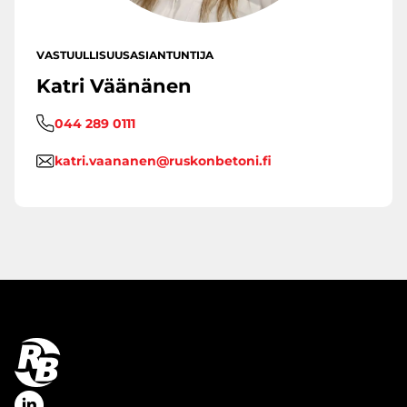
VASTUULLISUUSASIANTUNTIJA
Katri Väänänen
044 289 0111
katri.vaananen@ruskonbetoni.fi