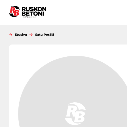
Siirry
sisältöön
Etusivu
Satu Perälä