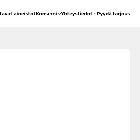
tavat aineistot
Konserni
Yhteystiedot
Pyydä tarjous