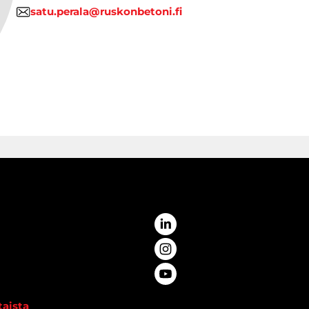
satu.perala@ruskonbetoni.fi
aista