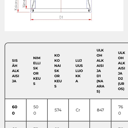
ULK
ULK
KO
OH
NIM
OH
SIS
KO
LUJ
ALK
ELLI
ALK
ÄH
NAI
UUS
AISI
SK
AISI
ALK
SK
LUO
JA
OR
JA
AISI
OR
KK
D1
KEU
D2
JA
KEU
A
(NA
S
(UR
S
ARA
OS)
S)
60
50
76
574
Cr
847
0
0
0