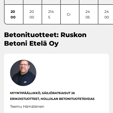
20
20
214
24
24
Cr
00
00
5
05
00
Betonituotteet: Ruskon
Betoni Etelä Oy
MYYNTIPÄÄLLIKKÖ, SÄILIÖRATKAISUT JA
ERIKOISTUOTTEET, HOLLOLAN BETONITUOTETEHDAS
Teemu Hämäläinen