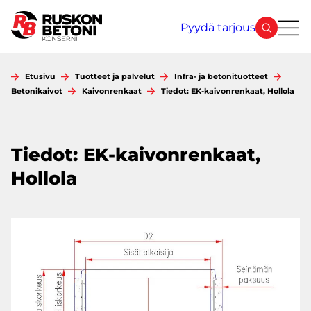
Siirry
sisältöön
Pyydä tarjous
Etusivu
Tuotteet ja palvelut
Infra- ja betonituotteet
Betonikaivot
Kaivonrenkaat
Tiedot: EK-kaivonrenkaat, Hollola
Tiedot: EK-kaivonrenkaat,
Hollola