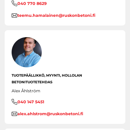
040 770 8629
teemu.hamalainen@ruskonbetoni.fi
TUOTEPÄÄLLIKKÖ, MYYNTI, HOLLOLAN
BETONITUOTETEHDAS
Alex Åhlström
040 147 5451
alex.ahlstrom@ruskonbetoni.fi