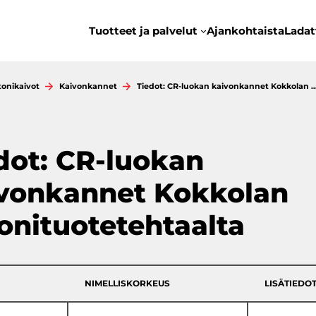
Tuotteet ja palvelut
Ajankohtaista
Ladat
tonikaivot
Kaivonkannet
Tiedot: CR-luokan kaivonkannet Kokkolan 
dot: CR-luokan
vonkannet Kokkolan
onituotetehtaalta
NIMELLISKORKEUS
LISÄTIEDO