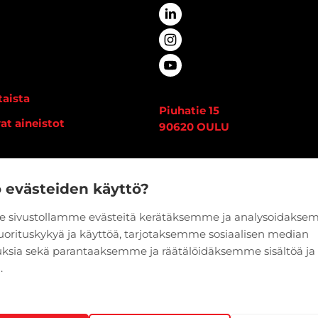
aista
Piuhatie 15
at aineistot
90620 OULU
i
Vaihde:
020 7933 400
edot
o evästeiden käyttö?
 sivustollamme evästeitä kerätäksemme ja analysoidaks
suorituskykyä ja käyttöä, tarjotaksemme sosiaalisen median
ksia sekä parantaaksemme ja räätälöidäksemme sisältöä ja
.