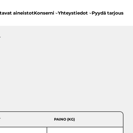
tavat aineistot
Konserni
Yhteystiedot
Pyydä tarjous
…
T
PAINO (KG)