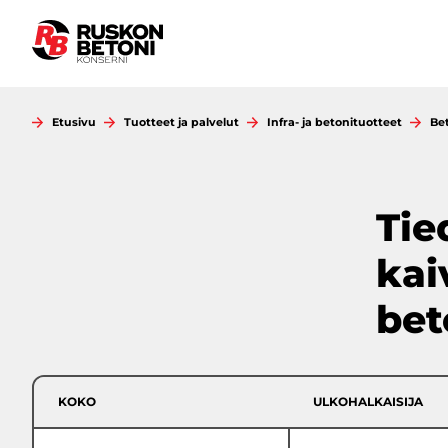
Siirry
sisältöön
Etusivu
Tuotteet ja palvelut
Infra- ja betonituotteet
Be
Tie
kai
bet
KOKO
ULKOHALKAISIJA