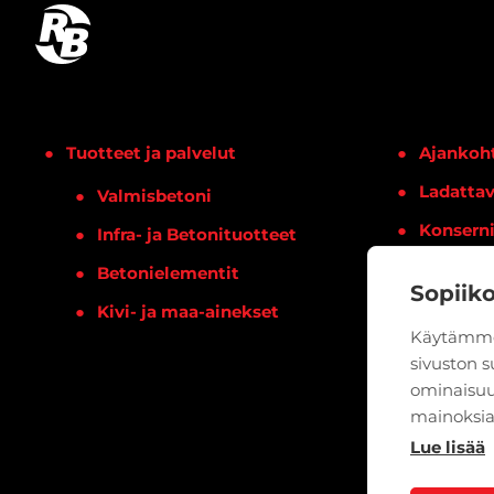
Tuotteet ja palvelut
Ajankoht
Ladattav
Valmisbetoni
Konsern
Infra- ja Betonituotteet
Yhteysti
Betonielementit
Sopiik
Kivi- ja maa-ainekset
Käytämme
sivuston 
ominaisuu
mainoksia
Lue lisää