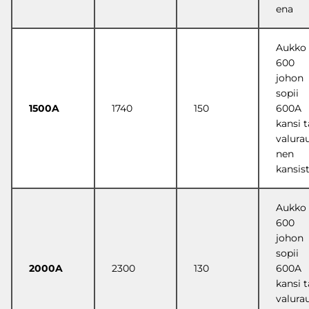
ena
Aukko
600
johon
sopii
1500A
1740
150
600A
kansi t
valura
nen
kansis
Aukko
600
johon
sopii
2000A
2300
130
600A
kansi t
valura