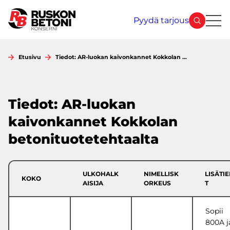
Siirry
sisältöön
Pyydä tarjous
Etusivu
Tiedot: AR-luokan kaivonkannet Kokkolan …
Tiedot: AR-luokan
kaivonkannet Kokkolan
betonituotetehtaalta
ULKOHALK
NIMELLISK
LISÄTI
KOKO
AISIJA
ORKEUS
T
Sopii
800A j