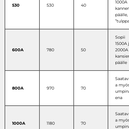
1000A
530
530
40
kanne
päälle,
”tulpp
Sopii
1500A 
600A
780
50
2000A
kansie
päälle
Saatav
a myö
800A
970
70
umpin
ena
Saatav
a myö
1000A
1180
70
umpin