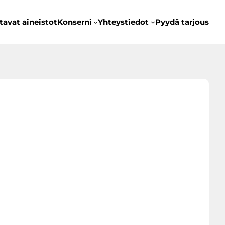
tavat aineistot
Konserni
Yhteystiedot
Pyydä tarjous