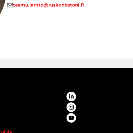
teemu.lantto@ruskonbetoni.fi
aista