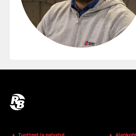
Tuotteet ja palvelut
Ajankoht