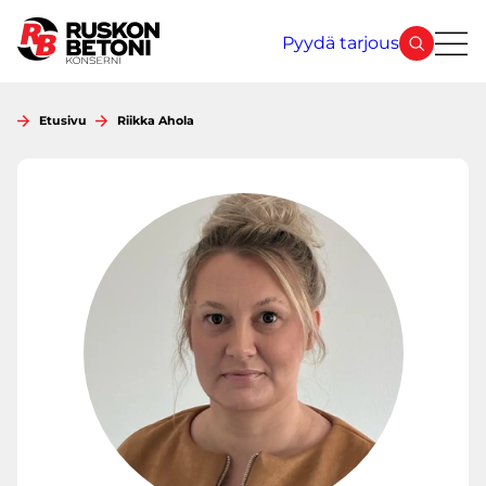
Siirry
sisältöön
Pyydä tarjous
Etusivu
Riikka Ahola