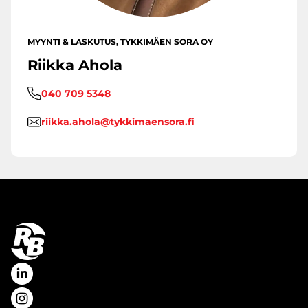
MYYNTI & LASKUTUS, TYKKIMÄEN SORA OY
Riikka Ahola
040 709 5348
riikka.ahola@tykkimaensora.fi