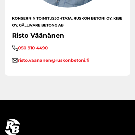
KONSERNIN TOIMITUSJOHTAJA, RUSKON BETONI OY, KIBE
OY, GÄLLIVARE BETONG AB
Risto Väänänen
050 910 4490
risto.vaananen@ruskonbetoni.fi