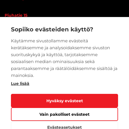
Piuhatie 15
90620 OULU
Sopiiko evästeiden käyttö?
Vaihde:
020 7933 400
Käytämme sivustollamme evästeitä
kerätäksemme ja analysoidaksemme sivuston
PYYDÄ TARJOUS
VERKKOKAUPPA
suorituskykyä ja käyttöä, tarjotaksemme
sosiaalisen median ominaisuuksia sekä
parantaaksemme ja räätälöidäksemme sisältöä ja
mainoksia.
Lue lisää
Hyväksy evästeet
Vain pakolliset evästeet
Tietosuoja
Evästeasetukset