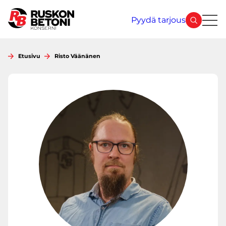
Siirry
sisältöön
Pyydä tarjous
Etusivu
Risto Väänänen