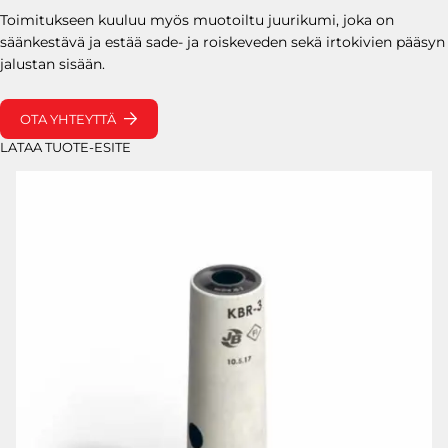
Toimitukseen kuuluu myös muotoiltu juurikumi, joka on
Asennuslaitteet
TUOTTEIDEN
säänkestävä ja estää sade- ja roiskeveden sekä irtokivien pääsyn
Asennusaineet
ASENNUS
jalustan sisään.
ENERGIARAKENTAMINEN
BETONIPAINOT
OTA YHTEYTTÄ
PYLVASJALUSTAT
LATAA TUOTE-ESITE
LAITEKAIVOT JA PUMPPAAMOT
SÄILIÖRATKAISUT
PERUSTUSPILARIT
RÄÄTÄLÖIDYT INFRARATKAISUT
RB ROCKLINE
Betoniblokit
Ruokintakourut
MUUT
Loiskekupit
BETONITUOTTEE
Vesikourut ja loiskekivien jatkot
T
Lietekuilut
LIIKENNE-ESTEET
REUNAKIVET