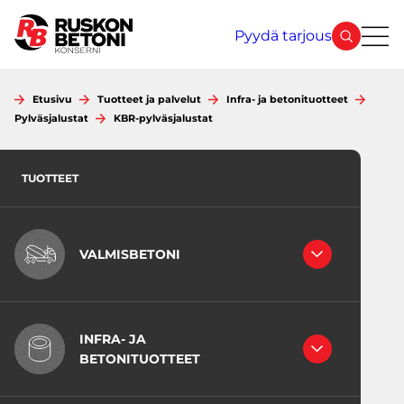
Siirry
sisältöön
Pyydä tarjous
Etusivu
Tuotteet ja palvelut
Infra- ja betonituotteet
Pylväsjalustat
KBR-pylväsjalustat
TUOTTEET
VALMISBETONI
RAKENNEBETONIT
LATTIABETONIT
INFRA- JA
INFRABETONI
BETONITUOTTEET
JUOTOSBETONIT
VÄHÄHIILISET BETONIT