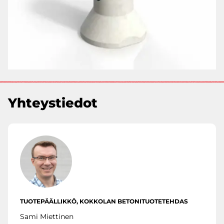
Yhteystiedot
TUOTEPÄÄLLIKKÖ, KOKKOLAN BETONITUOTETEHDAS
Sami Miettinen