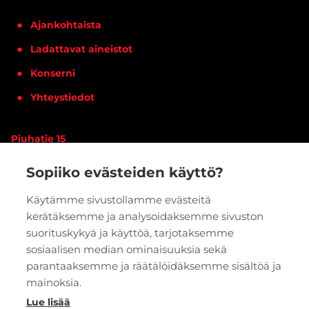
Ajankohtaista
Ladattavat aineistot
Konserni
Yhteystiedot
Piuhatie 15
90620 OULU
Sopiiko evästeiden käyttö?
Vaihde:
020 7933 400
Käytämme sivustollamme evästeitä
kerätäksemme ja analysoidaksemme sivuston
PYYDÄ TARJOUS
VERKKOKAUPPA
suorituskykyä ja käyttöä, tarjotaksemme
sosiaalisen median ominaisuuksia sekä
parantaaksemme ja räätälöidäksemme sisältöä ja
mainoksia.
Lue lisää