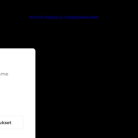
PYYDÄ TARJOUS
VERKKOKAUPPA
emme
ukset