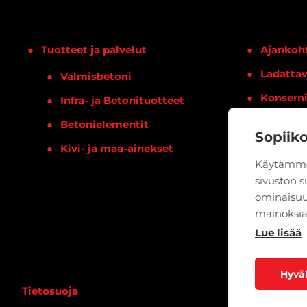
Tuotteet ja palvelut
Ajankoht
Ladattav
Valmisbetoni
Konsern
Infra- ja Betonituotteet
Yhteysti
Betonielementit
Sopiik
Kivi- ja maa-ainekset
Käytämme
sivuston 
ominaisuu
mainoksia
Lue lisää
Hyvä
Tietosuoja