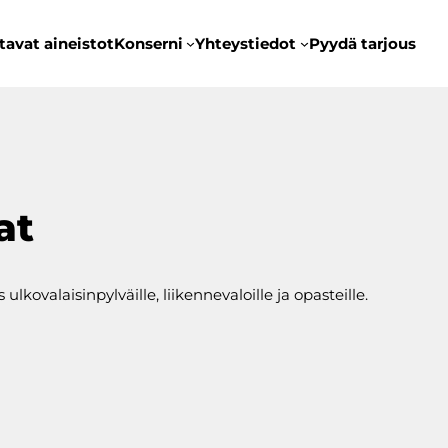
tavat aineistot
Konserni
Yhteystiedot
Pyydä tarjous
at
lkovalaisinpylväille, liikennevaloille ja opasteille.