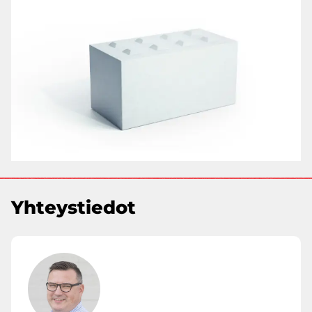
Asennuslaitteet
TUOTTEIDEN
Asennusaineet
ASENNUS
ENERGIARAKENTAMINEN
BETONIPAINOT
PYLVASJALUSTAT
LAITEKAIVOT JA PUMPPAAMOT
SÄILIÖRATKAISUT
PERUSTUSPILARIT
RÄÄTÄLÖIDYT INFRARATKAISUT
RB ROCKLINE
Betoniblokit
Yhteystiedot
Ruokintakourut
MUUT
Loiskekupit
BETONITUOTTEE
Vesikourut ja loiskekivien jatkot
T
Lietekuilut
LIIKENNE-ESTEET
REUNAKIVET