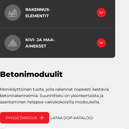
RB-KING -LAATIKKOELEMENTIT
MAAKOSTEAT BETONIT
RAKENNUS-
VÄRIBETONIT
EK-putket, pyöreät
ELEMENTIT
RUISKUBETONIT
EK-kulmaputket
BETONIPUT
KUITUBETONI
Viistetyt pyöreät putket
KET
ERIKOISBETONIT
EK-soviteputket
BETROC OY
EK-kärkikappaleet
PELLON BETONI OY
KIVI- JA MAA-
NAPAPIIRIN BETONI OY
AINEKSET
Kaivonrenkaat
Pohjarenkaat
TYKKIMÄEN SORA OY
Pohjarenkaat kourupohjalla
Kartiorenkaat
Betonimoduulit
Teleskooppikartiot
Kaivonkannet
BETONIKAI
Monikäyttöinen tuote, jolla rakennat nopeasti kestäviä
Korotusrenkaat
VOT
betonirakennelmia. Suunnittelu on yksinkertaista ja
Valurautakansistot
asentaminen helppoa vakiokokoisilla moduuleilla.
Väliseinät
Läpiviennit ja yhteet
Valuliittymät EK-putkille
PYYDÄ TARJOUS
LATAA DOP-KATALOGI
Valuliittymät muoviputkille