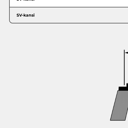
SV-kansi