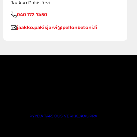
Jaakko Pakisjärvi
040 172 7450
jaakko.pakisjarvi@pellonbetoni.fi
PYYDÄ TARJOUS
VERKKOKAUPPA