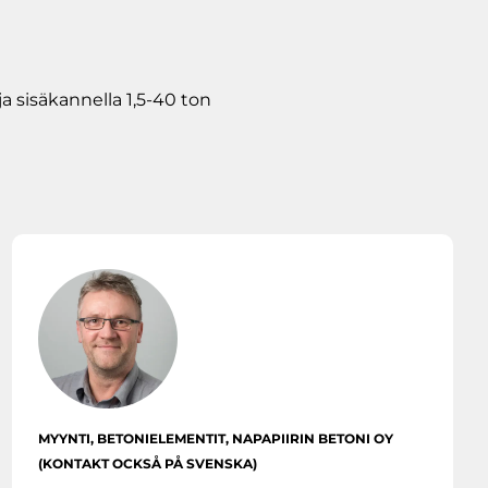
a sisäkannella 1,5-40 ton
MYYNTI, BETONIELEMENTIT, NAPAPIIRIN BETONI OY
(KONTAKT OCKSÅ PÅ SVENSKA)