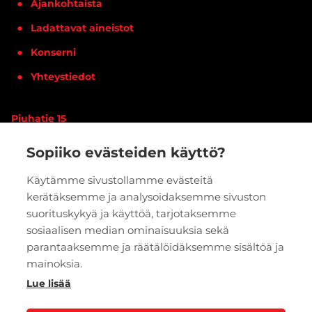
Ajankohtaista
Ladattavat aineistot
Konserni
Yhteystiedot
Piuhatie 15
90620 OULU
Sopiiko evästeiden käyttö?
Vaihde:
020 7933 400
Käytämme sivustollamme evästeitä
kerätäksemme ja analysoidaksemme sivuston
PYYDÄ TARJOUS
VERKKOKAUPPA
suorituskykyä ja käyttöä, tarjotaksemme
sosiaalisen median ominaisuuksia sekä
parantaaksemme ja räätälöidäksemme sisältöä ja
mainoksia.
Lue lisää