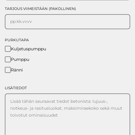
d
TARJOUS VIIMEISTÄÄN
(PAKOLLINEN)
V
P
d
K
d
V
PURKUTAPA
Kuljetuspumppu
Pumppu
Ränni
LISÄTIEDOT