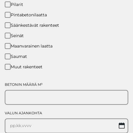
Pilarit
Pintabetonilaatta
Säänkestävät rakenteet
Seinät
Maanvarainen laatta
Saumat
Muut rakenteet
BETONIN MÄÄRÄ M³
VALUN AJANKOHTA
P
d
K