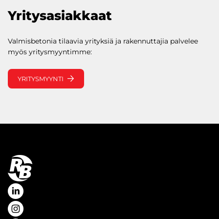
Yritysasiakkaat
Valmisbetonia tilaavia yrityksiä ja rakennuttajia palvelee
myös yritysmyyntimme:
YRITYSMYYNTI