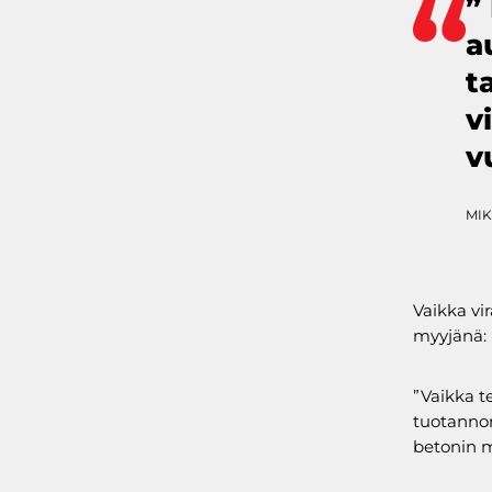
”
a
t
v
v
MI
Vaikka vir
myyjänä:
”Vaikka t
tuotannon
betonin m