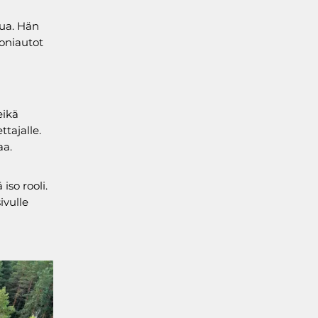
tua. Hän
oniautot
eikä
ttajalle.
aa.
iso rooli.
ivulle