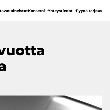
tavat aineistot
Konserni
Yhteystiedot
Pyydä tarjous
vuotta
a