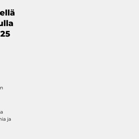
ellä
ulla
 25
in
sa
ia ja