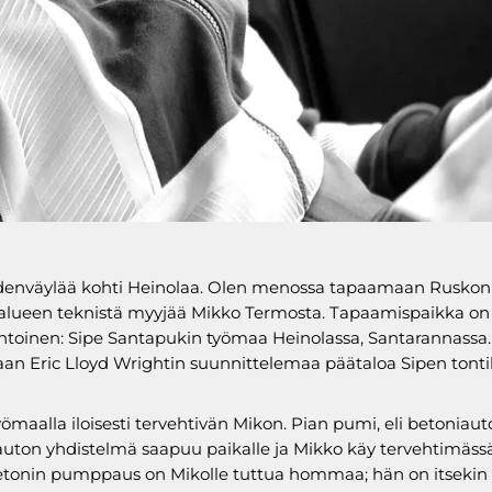
denväylää kohti Heinolaa. Olen menossa tapaamaan Ruskon
ueen teknistä myyjää Mikko Termosta. Tapaamispaikka on e
ntoinen: Sipe Santapukin työmaa Heinolassa, Santarannassa.
an Eric Lloyd Wrightin suunnittelemaa päätaloa Sipen tontil
ömaalla iloisesti tervehtivän Mikon. Pian pumi, eli betoniaut
on yhdistelmä saapuu paikalle ja Mikko käy tervehtimässä
etonin pumppaus on Mikolle tuttua hommaa; hän on itsekin