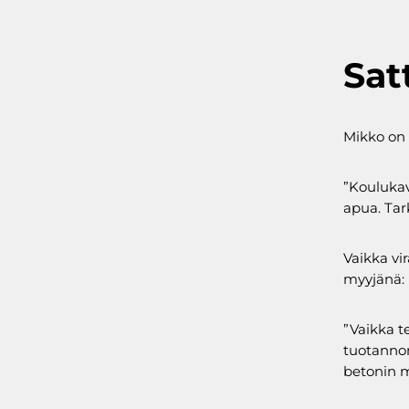
Sat
Mikko on 
”Koulukav
apua. Tark
Vaikka vir
myyjänä:
”Vaikka t
tuotannon
betonin m