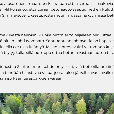
uvausdronen ilmaan, koska haluan ottaa samalla ilmakuvia
. Mikko sanoo, että toinen betoniauto saapuu hetken kulut
 Simma-sovelluksesta, josta muun muassa näkyy, missä bet
makuvasta näenkin, kuinka betoniauto hiljalleen peruuttaa
ä pitkin kohti työmaata. Santarantaan johtava tie on kapea, 
ueella ole tilaa kääntyä. Mikko lähtee avuksi viittomaan kulje
lä täytyy tulla, sillä pumppu ottaa betonin vastaan auton tak
nnostaa Santarannan kohde erityisesti, sillä betonilla on siinä 
aa tehdään haastavaa valua, jossa talon järvelle avautuvalle s
an iso kaari teräspalkkien varaan.