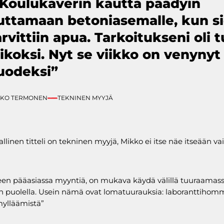
 Koulukaverin kautta päädyin
uttamaan betoniasemalle, kun si
arvittiin apua. Tarkoitukseni oli t
iikoksi. Nyt se viikko on venynyt
uodeksi”
KKO TERMONEN
TEKNINEN MYYJÄ
allinen titteli on tekninen myyjä, Mikko ei itse näe itseään va
een pääasiassa myyntiä, on mukava käydä välillä tuuraamas
 puolella. Usein nämä ovat lomatuurauksia: laboranttihomm
ylläämistä”