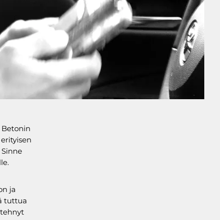
 Betonin
rityisen
 Sinne
le.
on ja
 tuttua
 tehnyt