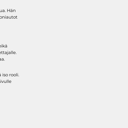
tua. Hän
oniautot
eikä
ttajalle.
aa.
iso rooli.
ivulle