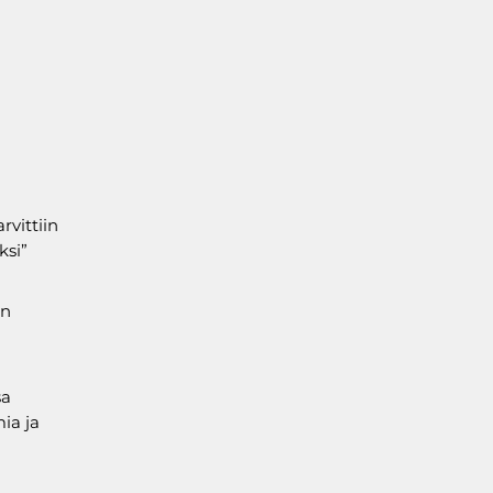
rvittiin
ksi”
in
sa
ia ja