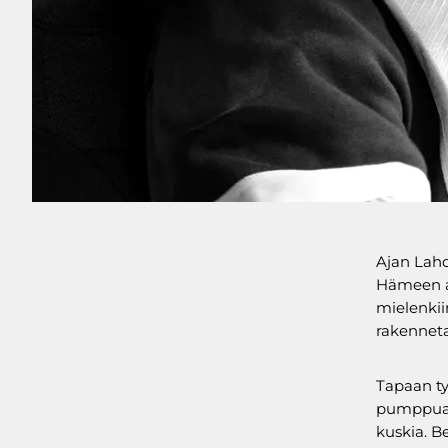
Ajan Lah
Hämeen al
mielenkii
rakenneta
Tapaan ty
pumppuaut
kuskia. B