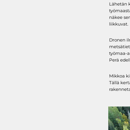
Lähetän k
työmaasta
näkee sen
liikkuvat.
Dronen il
metsätiet
työmaa-al
Perä edel
Mikkoa kii
Tällä kert
rakenneta