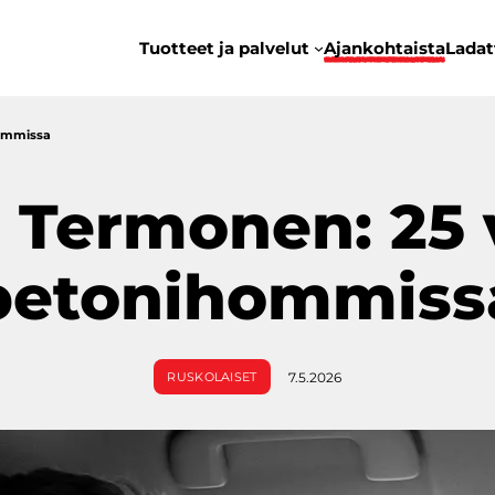
Tuotteet ja palvelut
Ajankohtaista
Ladat
hommissa
 Termonen: 25 
betonihommiss
7.5.2026
RUSKOLAISET