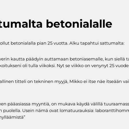
tumalta betonialalle
ollut betonialalla pian 25 vuotta. Alku tapahtui sattumalta:
erin kautta päädyin auttamaan betoniasemalle, kun siellä ta
oitukseni oli tulla viikoksi. Nyt se viikko on venynyt 25 vuode
allinen titteli on tekninen myyjä, Mikko ei itse näe itseään va
een pääasiassa myyntiä, on mukava käydä välillä tuuraamas
 puolella. Usein nämä ovat lomatuurauksia: laboranttihomm
ylläämistä”