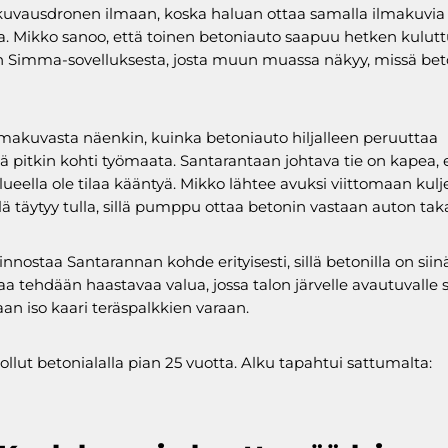
uvausdronen ilmaan, koska haluan ottaa samalla ilmakuvia
. Mikko sanoo, että toinen betoniauto saapuu hetken kulut
 Simma-sovelluksesta, josta muun muassa näkyy, missä bet
makuvasta näenkin, kuinka betoniauto hiljalleen peruuttaa
ä pitkin kohti työmaata. Santarantaan johtava tie on kapea, 
ueella ole tilaa kääntyä. Mikko lähtee avuksi viittomaan kulje
lä täytyy tulla, sillä pumppu ottaa betonin vastaan auton tak
nnostaa Santarannan kohde erityisesti, sillä betonilla on siinä 
aa tehdään haastavaa valua, jossa talon järvelle avautuvalle s
an iso kaari teräspalkkien varaan.
ollut betonialalla pian 25 vuotta. Alku tapahtui sattumalta: