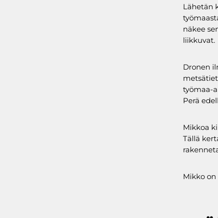
Lähetän k
työmaasta
näkee sen
liikkuvat.
Dronen il
metsätiet
työmaa-al
Perä edel
Mikkoa kii
Tällä kert
rakenneta
Mikko on 