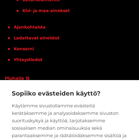
Kivi- ja maa-ainekset
Ajankohtaista
Ladattavat aineistot
Konserni
Yhteystiedot
Piuhatie 15
90620 OULU
Sopiiko evästeiden käyttö?
Vaihde:
020 7933 400
Käytämme sivustollamme evästeitä
kerätäksemme ja analysoidaksemme sivuston
PYYDÄ TARJOUS
VERKKOKAUPPA
suorituskykyä ja käyttöä, tarjotaksemme
sosiaalisen median ominaisuuksia sekä
parantaaksemme ja räätälöidäksemme sisältöä ja