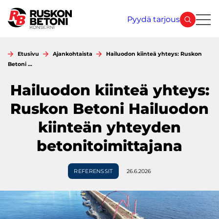
Siirry
sisältöön
Pyydä tarjous
Etusivu
Ajankohtaista
Hailuodon kiinteä yhteys: Ruskon
Betoni …
Hailuodon kiinteä yhteys:
Ruskon Betoni Hailuodon
kiinteän yhteyden
betonitoimittajana
REFERENSSIT
26.6.2026