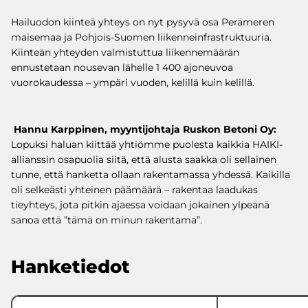
Hailuodon kiinteä yhteys on nyt pysyvä osa Perämeren
maisemaa ja Pohjois-Suomen liikenneinfrastruktuuria.
Kiinteän yhteyden valmistuttua liikennemäärän
ennustetaan nousevan lähelle 1 400 ajoneuvoa
vuorokaudessa – ympäri vuoden, kelillä kuin kelillä.
Hannu Karppinen, myyntijohtaja Ruskon Betoni Oy:
Lopuksi haluan kiittää yhtiömme puolesta kaikkia HAIKI-
allianssin osapuolia siitä, että alusta saakka oli sellainen
tunne, että hanketta ollaan rakentamassa yhdessä. Kaikilla
oli selkeästi yhteinen päämäärä – rakentaa laadukas
tieyhteys, jota pitkin ajaessa voidaan jokainen ylpeänä
sanoa että ”tämä on minun rakentama”.
Hanketiedot