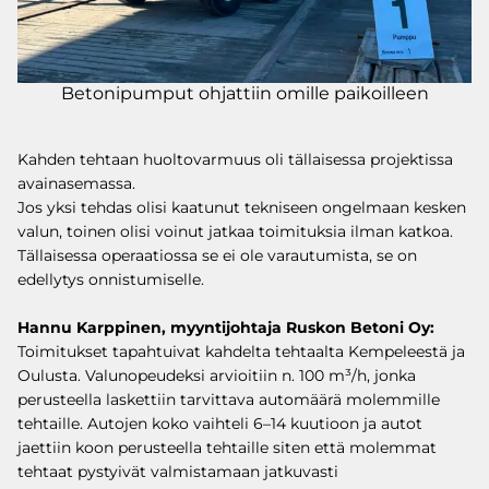
Betonipumput ohjattiin omille paikoilleen
Kahden tehtaan huoltovarmuus oli tällaisessa projektissa
avainasemassa.
Jos yksi tehdas olisi kaatunut tekniseen ongelmaan kesken
valun, toinen olisi voinut jatkaa toimituksia ilman katkoa.
Tällaisessa operaatiossa se ei ole varautumista, se on
edellytys onnistumiselle.
Hannu Karppinen, myyntijohtaja Ruskon Betoni Oy:
Toimitukset tapahtuivat kahdelta tehtaalta Kempeleestä ja
Oulusta. Valunopeudeksi arvioitiin n. 100 m³/h, jonka
perusteella laskettiin tarvittava automäärä molemmille
tehtaille. Autojen koko vaihteli 6–14 kuutioon ja autot
jaettiin koon perusteella tehtaille siten että molemmat
tehtaat pystyivät valmistamaan jatkuvasti