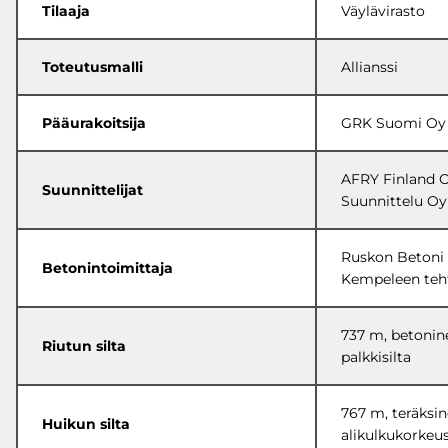
Tilaaja
Väylävirasto
Toteutusmalli
Allianssi
Pääurakoitsija
GRK Suomi Oy
AFRY Finland Oy
Suunnittelijat
Suunnittelu Oy
Ruskon Betoni 
Betonintoimittaja
Kempeleen teh
737 m, betonin
Riutun silta
palkkisilta
767 m, teräksine
Huikun silta
alikulkukorkeu