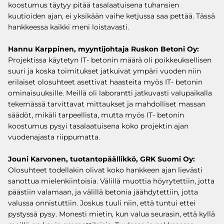
koostumus täytyy pitää tasalaatuisena tuhansien
kuutioiden ajan, ei yksikään vaihe ketjussa saa pettää. Tässä
hankkeessa kaikki meni loistavasti.
Hannu Karppinen, myyntijohtaja Ruskon Betoni Oy:
Projektissa käytetyn IT- betonin määrä oli poikkeuksellisen
suuri ja koska toimitukset jatkuivat ympäri vuoden niin
erilaiset olosuhteet asettivat haasteita myös IT- betonin
ominaisuuksille. Meillä oli laborantti jatkuvasti valupaikalla
tekemässä tarvittavat mittaukset ja mahdolliset massan
säädöt, mikäli tarpeellista, mutta myös IT- betonin
koostumus pysyi tasalaatuisena koko projektin ajan
vuodenajasta riippumatta.
Jouni Karvonen, tuotantopäällikkö, GRK Suomi Oy:
Olosuhteet todellakin olivat koko hankkeen ajan lievästi
sanottua mielenkiintoisia. Välillä muottia höyrytettiin, jotta
päästiin valamaan, ja välillä betonia jäähdytettiin, jotta
valussa onnistuttiin. Joskus tuuli niin, että tuntui ettei
pystyssä pysy. Monesti mietin, kun valua seurasin, että kyllä