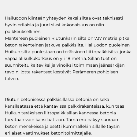
Hailuodon kiinteän yhteyden kaksi siltaa ovat teknisesti
hyvin erilaisia ja juuri siksi kokonaisuus on niin
poikkeuksellinen.
Mantereen puoleinen Riutunkarin silta on 737 metriä pitkä
betonirakenteinen jatkuva palkkisilta. Hailuodon puoleinen
Huikun silta puolestaan on teräksinen liittopalkkisilta, jonka
vapaa alikulkukorkeus on yli 18 metriä. Sillan tuet on
suunniteltu kalteviksi ja vinoiksi toimimaan jäänsärkijän
tavoin, jotta rakenteet kestävät Perämeren pohjoisen
talven.
Riutun betonisessa palkkisillassa betonia on sekä
kansilaatassa että kantavissa palkkirakenteissa, kun taas
Huikun teräksisen liittopalkkisillan kannessa betonia
tarvitaan vain kansilaattaan. Tämä ero näkyy suoraan
betonimenekeissä ja asetti kummallekin sillalle täysin
erilaiset vaatimukset betonitoimittajalle.