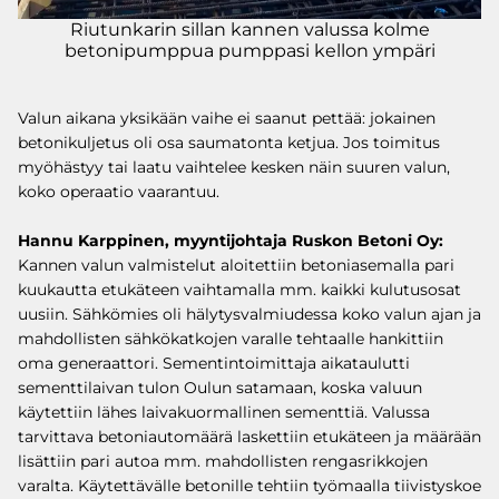
Riutunkarin sillan kannen valussa kolme
betonipumppua pumppasi kellon ympäri
Valun aikana yksikään vaihe ei saanut pettää: jokainen
betonikuljetus oli osa saumatonta ketjua. Jos toimitus
myöhästyy tai laatu vaihtelee kesken näin suuren valun,
koko operaatio vaarantuu.
Hannu Karppinen, myyntijohtaja Ruskon Betoni Oy:
Kannen valun valmistelut aloitettiin betoniasemalla pari
kuukautta etukäteen vaihtamalla mm. kaikki kulutusosat
uusiin. Sähkömies oli hälytysvalmiudessa koko valun ajan ja
mahdollisten sähkökatkojen varalle tehtaalle hankittiin
oma generaattori. Sementintoimittaja aikataulutti
sementtilaivan tulon Oulun satamaan, koska valuun
käytettiin lähes laivakuormallinen sementtiä. Valussa
tarvittava betoniautomäärä laskettiin etukäteen ja määrään
lisättiin pari autoa mm. mahdollisten rengasrikkojen
varalta. Käytettävälle betonille tehtiin työmaalla tiivistyskoe