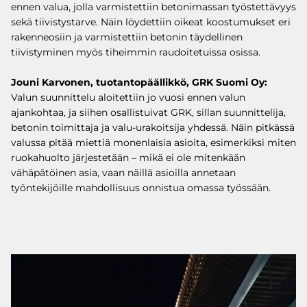
ennen valua, jolla varmistettiin betonimassan työstettävyys
sekä tiivistystarve. Näin löydettiin oikeat koostumukset eri
rakenneosiin ja varmistettiin betonin täydellinen
tiivistyminen myös tiheimmin raudoitetuissa osissa.
Jouni Karvonen, tuotantopäällikkö, GRK Suomi Oy:
Valun suunnittelu aloitettiin jo vuosi ennen valun
ajankohtaa, ja siihen osallistuivat GRK, sillan suunnittelija,
betonin toimittaja ja valu-urakoitsija yhdessä. Näin pitkässä
valussa pitää miettiä monenlaisia asioita, esimerkiksi miten
ruokahuolto järjestetään – mikä ei ole mitenkään
vähäpätöinen asia, vaan näillä asioilla annetaan
työntekijöille mahdollisuus onnistua omassa työssään.