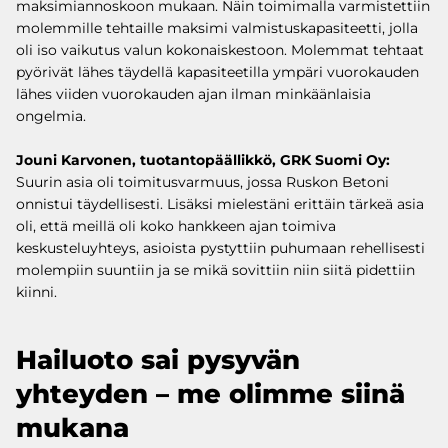
maksimiannoskoon mukaan. Näin toimimalla varmistettiin
molemmille tehtaille maksimi valmistuskapasiteetti, jolla
oli iso vaikutus valun kokonaiskestoon. Molemmat tehtaat
pyörivät lähes täydellä kapasiteetilla ympäri vuorokauden
lähes viiden vuorokauden ajan ilman minkäänlaisia
ongelmia.
Jouni Karvonen, tuotantopäällikkö, GRK Suomi Oy:
Suurin asia oli toimitusvarmuus, jossa Ruskon Betoni
onnistui täydellisesti. Lisäksi mielestäni erittäin tärkeä asia
oli, että meillä oli koko hankkeen ajan toimiva
keskusteluyhteys, asioista pystyttiin puhumaan rehellisesti
molempiin suuntiin ja se mikä sovittiin niin siitä pidettiin
kiinni.
Hailuoto sai pysyvän
yhteyden – me olimme siinä
mukana