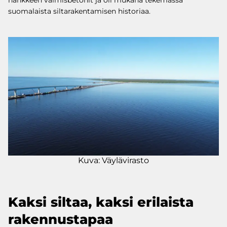
hankkeen valmisbetonit ja oli mukana tekemässä
suomalaista siltarakentamisen historiaa.
Kuva: Väylävirasto
Kaksi siltaa, kaksi erilaista
rakennustapaa