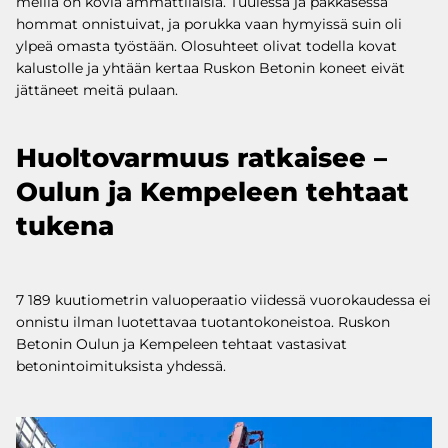
meillä on kovia ammattilaisia. Tuulessa ja pakkasessa
hommat onnistuivat, ja porukka vaan hymyissä suin oli
ylpeä omasta työstään. Olosuhteet olivat todella kovat
kalustolle ja yhtään kertaa Ruskon Betonin koneet eivät
jättäneet meitä pulaan.
Huoltovarmuus ratkaisee –
Oulun ja Kempeleen tehtaat
tukena
7 189 kuutiometrin valuoperaatio viidessä vuorokaudessa ei
onnistu ilman luotettavaa tuotantokoneistoa. Ruskon
Betonin Oulun ja Kempeleen tehtaat vastasivat
betonintoimituksista yhdessä.