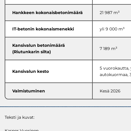
Hankkeen kokonaisbetonimäärä
21 987 m³
IT-betonin kokonaismenekki
yli 9 000 m³
Kansivalun betonimäärä
7 189 m³
(Riutunkarin silta)
5 vuorokautta, 
Kansivalun kesto
autokuormaa,
Valmistuminen
Kesä 2026
Teksti ja kuvat:
Kasper Vuorinen