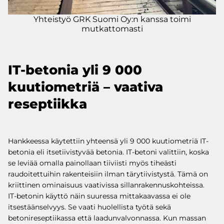
Yhteistyö GRK Suomi Oy:n kanssa toimi
mutkattomasti
IT-betonia yli 9 000
kuutiometriä – vaativa
reseptiikka
Hankkeessa käytettiin yhteensä yli 9 000 kuutiometriä IT-
betonia eli itsetiivistyvää betonia. IT-betoni valittiin, koska
se leviää omalla painollaan tiiviisti myös tiheästi
raudoitettuihin rakenteisiin ilman tärytiivistystä. Tämä on
kriittinen ominaisuus vaativissa sillanrakennuskohteissa.
IT-betonin käyttö näin suuressa mittakaavassa ei ole
itsestäänselvyys. Se vaati huolellista työtä sekä
betonireseptiikassa että laadunvalvonnassa. Kun massan