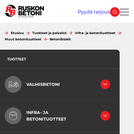
Siirry
sisältöön
Pyydä tarjous
Etusivu
Tuotteet ja palvelut
Infra- ja betonituotteet
Muut betonituotteet
Betoniblokit
TUOTTEET
VALMISBETONI
RAKENNEBETONIT
LATTIABETONIT
INFRA- JA
INFRABETONI
BETONITUOTTEET
JUOTOSBETONIT
VÄHÄHIILISET BETONIT