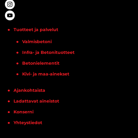
Tuotteet ja palvelut
Valmisbetoni
Infra- ja Betonituotteet
Betonielementit
Kivi- ja maa-ainekset
Ajankohtaista
Ladattavat aineistot
Konserni
Yhteystiedot