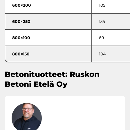
600×200
105
600×250
135
800×100
69
800×150
104
Betonituotteet: Ruskon
Betoni Etelä Oy