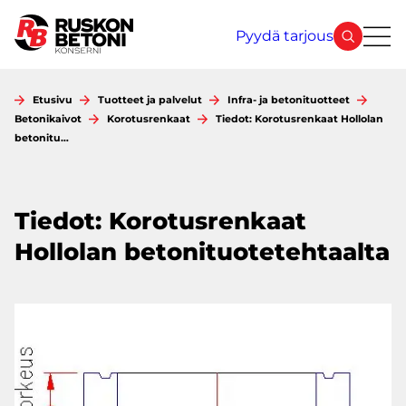
Siirry
sisältöön
Pyydä tarjous
Etusivu
Tuotteet ja palvelut
Infra- ja betonituotteet
Betonikaivot
Korotusrenkaat
Tiedot: Korotusrenkaat Hollolan
betonitu…
Tiedot: Korotusrenkaat
Hollolan betonituotetehtaalta