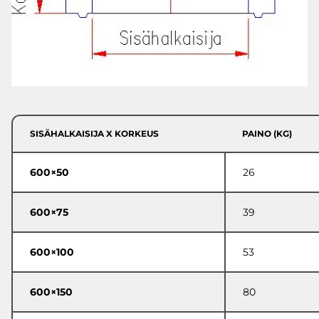
SISÄHALKAISIJA X KORKEUS
PAINO (KG)
600×50
26
600×75
39
600×100
53
600×150
80