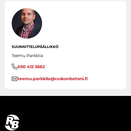
SUUNNITTELUPÄÄLLIKKÖ
Teemu Parkkila
050 412 3662
teemu.parkkila@ruskonbetoni.fi