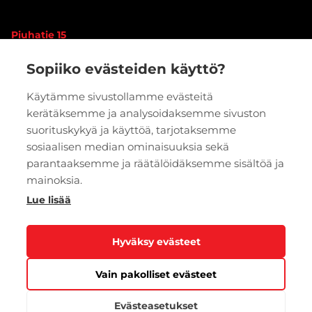
Piuhatie 15
90620 OULU
Sopiiko evästeiden käyttö?
Vaihde:
020 7933 400
Käytämme sivustollamme evästeitä
kerätäksemme ja analysoidaksemme sivuston
PYYDÄ TARJOUS
VERKKOKAUPPA
suorituskykyä ja käyttöä, tarjotaksemme
sosiaalisen median ominaisuuksia sekä
parantaaksemme ja räätälöidäksemme sisältöä ja
mainoksia.
Lue lisää
Hyväksy evästeet
Vain pakolliset evästeet
Tietosuoja
Evästeasetukset