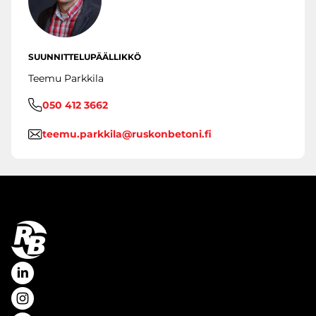
SUUNNITTELUPÄÄLLIKKÖ
Teemu Parkkila
050 412 3662
teemu.parkkila@ruskonbetoni.fi