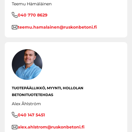
Teemu Hämäläinen
040 770 8629
teemu.hamalainen@ruskonbetoni.fi
TUOTEPÄÄLLIKKÖ, MYYNTI, HOLLOLAN
BETONITUOTETEHDAS
Alex Åhlström
040 147 5451
alex.ahlstrom@ruskonbetoni.fi