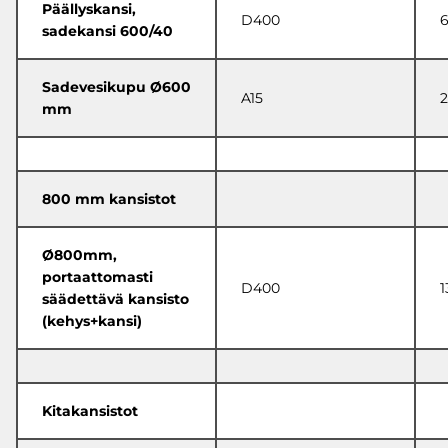
Päällyskansi,
D400
sadekansi 600/40
Sadevesikupu Ø600
A15
2
mm
800 mm kansistot
Ø800mm,
portaattomasti
D400
1
säädettävä kansisto
(kehys+kansi)
Kitakansistot