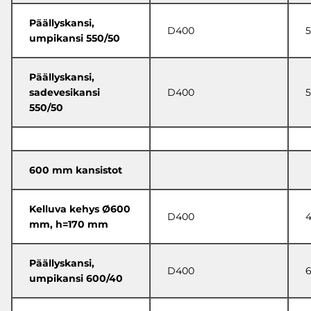
Päällyskansi,
D400
5
umpikansi 550/50
Päällyskansi,
sadevesikansi
D400
5
550/50
600 mm kansistot
Kelluva kehys Ø600
D400
mm, h=170 mm
Päällyskansi,
D400
6
umpikansi 600/40