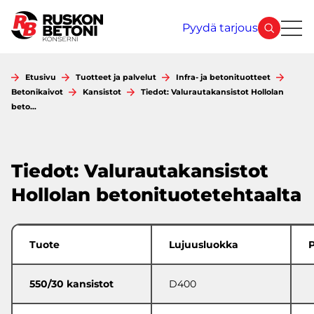
Siirry
sisältöön
Pyydä tarjous
Etusivu
Tuotteet ja palvelut
Infra- ja betonituotteet
Betonikaivot
Kansistot
Tiedot: Valurautakansistot Hollolan
beto…
Tiedot: Valurautakansistot
Hollolan betonituotetehtaalta
Tuote
Lujuusluokka
P
550/30 kansistot
D400