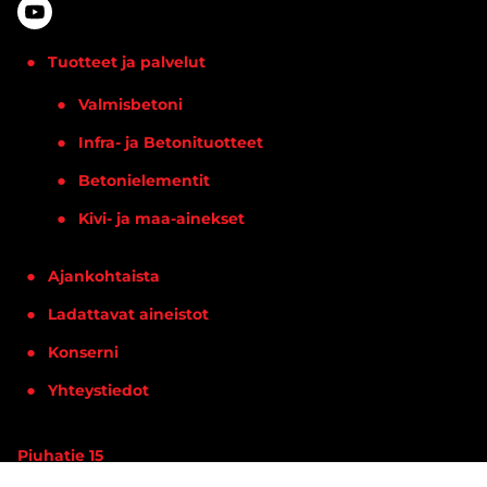
Tuotteet ja palvelut
Valmisbetoni
Infra- ja Betonituotteet
Betonielementit
Kivi- ja maa-ainekset
Ajankohtaista
Ladattavat aineistot
Konserni
Yhteystiedot
Piuhatie 15
90620 OULU