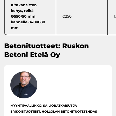
Kitakansiston
kehys, reikä
Ø550/50 mm
C250
1
kannelle 840×680
mm
Betonituotteet: Ruskon
Betoni Etelä Oy
MYYNTIPÄÄLLIKKÖ, SÄILIÖRATKAISUT JA
ERIKOISTUOTTEET, HOLLOLAN BETONITUOTETEHDAS