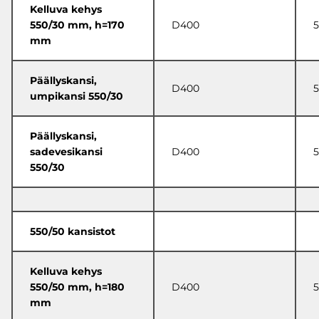
Kelluva kehys
550/30 mm, h=170
D400
mm
Päällyskansi,
D400
5
umpikansi 550/30
Päällyskansi,
sadevesikansi
D400
5
550/30
550/50 kansistot
Kelluva kehys
550/50 mm, h=180
D400
mm