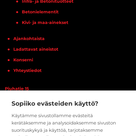
Infra- ja Betonituotteet
Betonielementit
Kivi- ja maa-ainekset
Ajankohtaista
Ladattavat aineistot
Konserni
Yhteystiedot
Piuhatie 15
90620 OULU
Sopiiko evästeiden käyttö?
Vaihde:
020 7933 400
Käytämme sivustollamme evästeitä
kerätäksemme ja analysoidaksemme sivuston
PYYDÄ TARJOUS
VERKKOKAUPPA
suorituskykyä ja käyttöä, tarjotaksemme