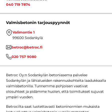
040 719 7874
Valmisbetonin tarjouspyynnöt
Valimontie 1
99600 Sodankylä
betroc@betroc.fi
020 757 9080
Betroc Oy:n Sodankylän betoniasema palvelee
Sodankylän ja lähialueiden rakennuskohteita laadukkaalla
valmisbetonilla. Tunnemme pohjoisen vaativat
olosuhteet ja pidämme huolen, että toimitukset sujuvat
ympäri vuoden.
Betrocilta saat luotettavasti betoninormien mukaista
laatuvalvottua valmisbetonia vuosikymmenten