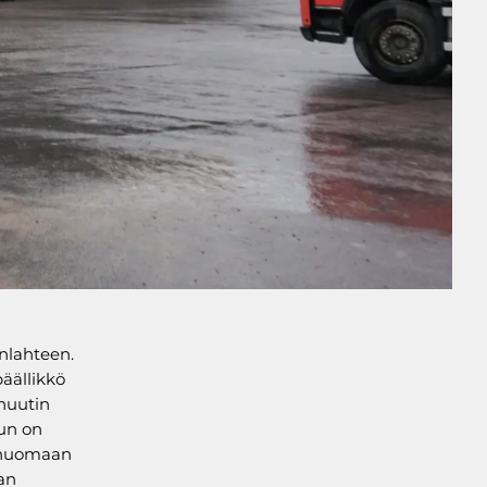
enlahteen.
äällikkö
inuutin
kun on
, huomaan
man