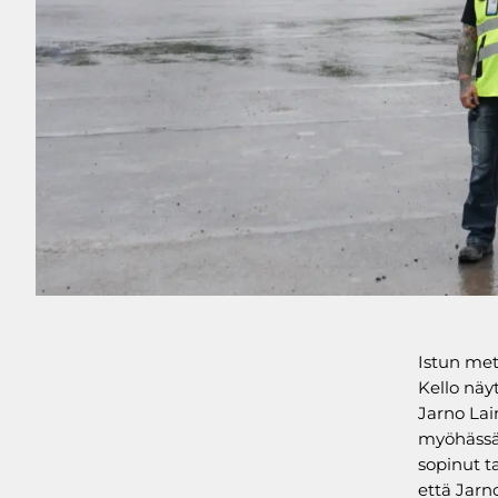
Istun met
Kello näy
Jarno Lai
myöhässä.
sopinut 
että Jarn