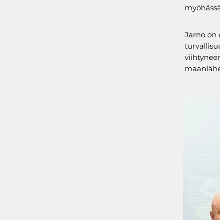
myöhässä,
Jarno on 
turvallis
viihtynee
maanlähei