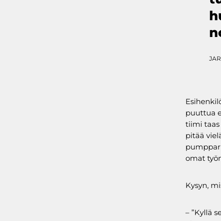
h
n
JAR
Esihenkil
puuttua e
tiimi taa
pitää viel
pumppari
omat työn
Kysyn, mi
– ”Kyllä 