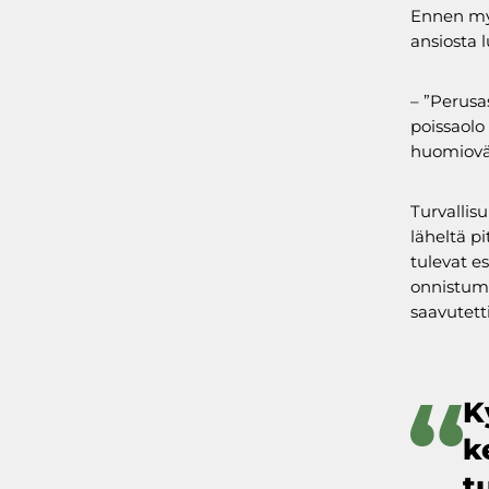
Ennen myl
ansiosta 
– ”Perusa
poissaolo
huomiovär
Turvallis
läheltä pi
tulevat es
onnistumi
saavutetti
K
k
t