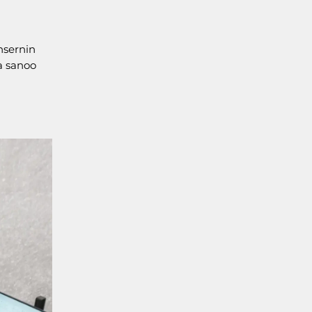
onsernin
ja sanoo