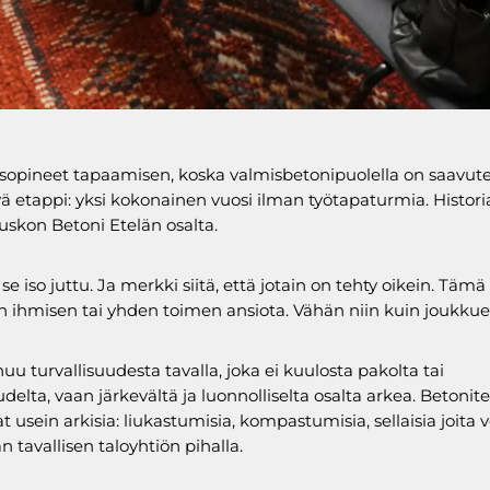
pineet tapaamisen, koska valmisbetonipuolella on saavute
ä etappi: yksi kokonainen vuosi ilman työtapaturmia. Historial
uskon Betoni Etelän osalta.
e iso juttu. Ja merkki siitä, että jotain on tehty oikein. Tämä 
en ihmisen tai yhden toimen ansiota. Vähän niin kuin joukkuep
uu turvallisuudesta tavalla, joka ei kuulosta pakolta tai
udelta, vaan järkevältä ja luonnolliselta osalta arkea. Betonite
t usein arkisia: liukastumisia, kompastumisia, sellaisia joita v
n tavallisen taloyhtiön pihalla.