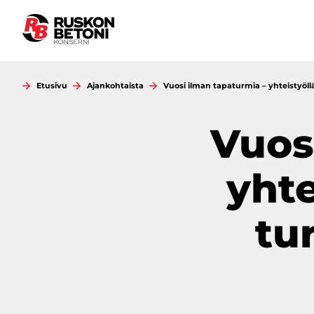
Siirry
sisältöön
Etusivu
Ajankohtaista
Vuosi ilman tapaturmia – yhteistyöll
Vuos
yhte
tu