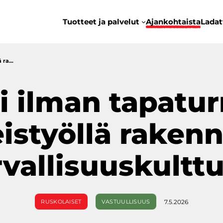
Tuotteet ja palvelut
Ajankohtaista
Ladat
ä ra…
i ilman tapatur
istyöllä raken
rvallisuuskulttu
7.5.2026
RUSKOLAISET
VASTUULLISUUS