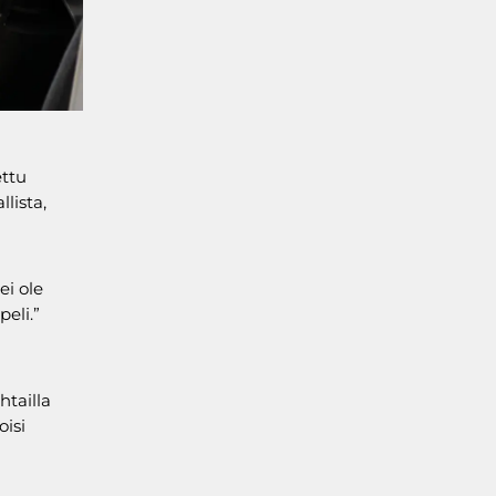
ttu
lista,
ei ole
eli.”
htailla
oisi