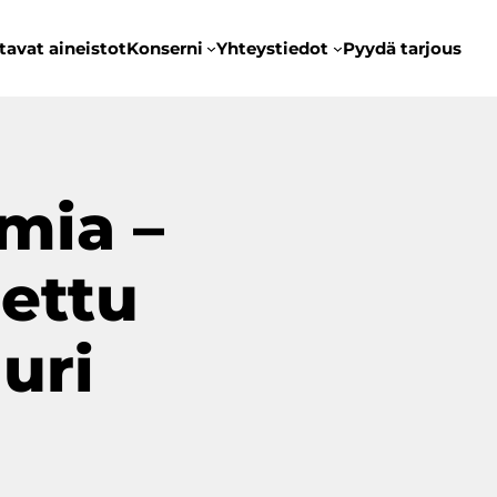
tavat aineistot
Konserni
Yhteystiedot
Pyydä tarjous
mia –
nettu
uri