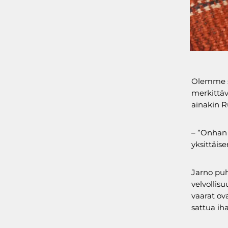
Olemme so
merkittäv
ainakin R
– ”Onhan s
yksittäis
Jarno puh
velvollisu
vaarat ova
sattua iha