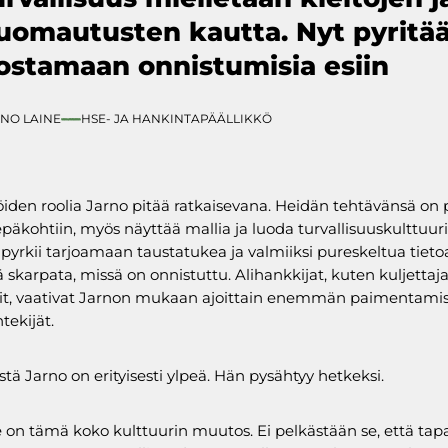
uomautusten kautta. Nyt pyritä
ostamaan onnistumisia esiin
NO LAINE
HSE- JA HANKINTAPÄÄLLIKKÖ
öiden roolia Jarno pitää ratkaisevana. Heidän tehtävänsä on p
päkohtiin, myös näyttää mallia ja luoda turvallisuuskulttuur
s pyrkii tarjoamaan taustatukea ja valmiiksi pureskeltua tieto
ä skarpata, missä on onnistuttu. Alihankkijat, kuten kuljettaja
t, vaativat Jarnon mukaan ajoittain enemmän paimentamis
tekijät.
stä Jarno on erityisesti ylpeä. Hän pysähtyy hetkeksi.
se on tämä koko kulttuurin muutos. Ei pelkästään se, että tap