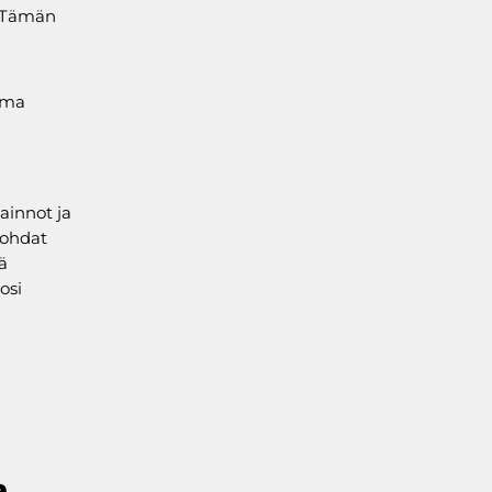
. Tämän
tama
ainnot ja
ikohdat
ä
osi
a