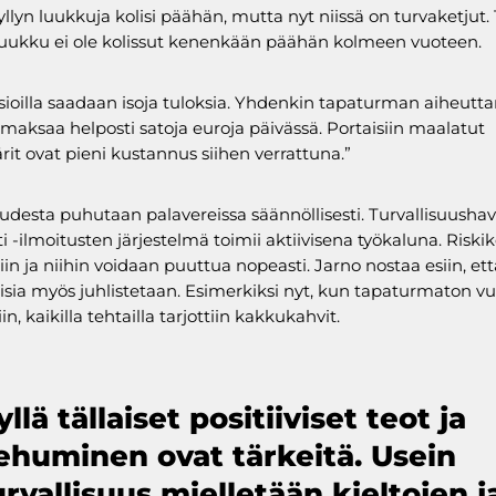
lyn luukkuja kolisi päähän, mutta nyt niissä on turvaketjut
luukku ei ole kolissut kenenkään päähän kolmeen vuoteen.
sioilla saadaan isoja tuloksia. Yhdenkin tapaturman aiheut
 maksaa helposti satoja euroja päivässä. Portaisiin maalatut
it ovat pieni kustannus siihen verrattuna.”
uudesta puhutaan palavereissa säännöllisesti. Turvallisuushav
ti -ilmoitusten järjestelmä toimii aktiivisena työkaluna. Risk
iin ja niihin voidaan puuttua nopeasti. Jarno nostaa esiin, ett
sia myös juhlistetaan. Esimerkiksi nyt, kun tapaturmaton vu
in, kaikilla tehtailla tarjottiin kakkukahvit.
yllä tällaiset positiiviset teot ja
ehuminen ovat tärkeitä. Usein
urvallisuus mielletään kieltojen j