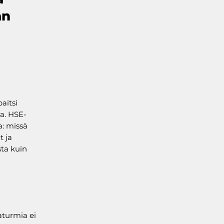
än
aitsi
ia. HSE-
a: missä
t ja
ta kuin
aturmia ei