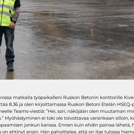
rossa matkalla työpaikalleni Ruskon Betonin konttorille Kiv
ttää 8.36 ja olen kirjoittamassa Ruskon Betoni Etelän HSEQ-p
neelle Teams-viestiä: ”Hei, sori, näköjään olen muutaman m
” Myöhästyminen ei toki ole toivottavaa varsinkaan silloin, 
tapaamisen jonkun kanssa. Ennen kuin ehdin painaa lähetä
o on ehtinyt ensin. Hän pahoittelee, että on itse tulossa hie