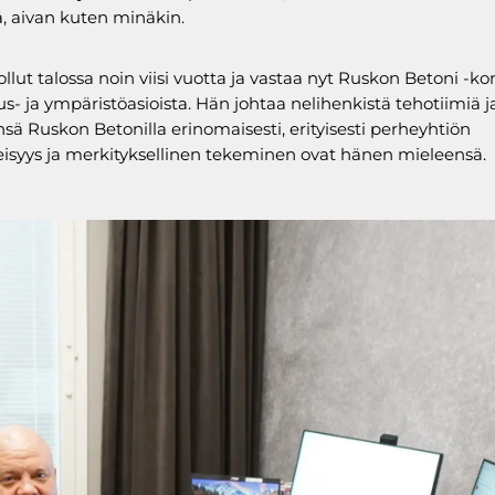
 aivan kuten minäkin.
ollut talossa noin viisi vuotta ja vastaa nyt Ruskon Betoni -k
uus- ja ympäristöasioista. Hän johtaa nelihenkistä tehotiimiä 
nsä Ruskon Betonilla erinomaisesti, erityisesti perheyhtiön
syys ja merkityksellinen tekeminen ovat hänen mieleensä.