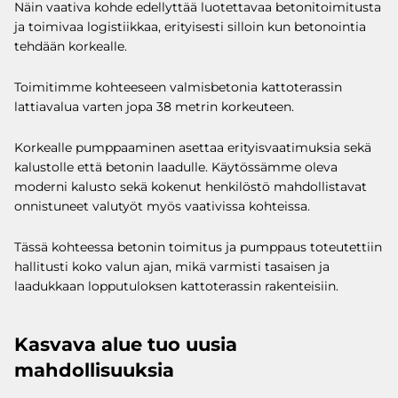
Näin vaativa kohde edellyttää luotettavaa betonitoimitusta
ja toimivaa logistiikkaa, erityisesti silloin kun betonointia
tehdään korkealle.
Toimitimme kohteeseen valmisbetonia kattoterassin
lattiavalua varten jopa 38 metrin korkeuteen.
Korkealle pumppaaminen asettaa erityisvaatimuksia sekä
kalustolle että betonin laadulle. Käytössämme oleva
moderni kalusto sekä kokenut henkilöstö mahdollistavat
onnistuneet valutyöt myös vaativissa kohteissa.
Tässä kohteessa betonin toimitus ja pumppaus toteutettiin
hallitusti koko valun ajan, mikä varmisti tasaisen ja
laadukkaan lopputuloksen kattoterassin rakenteisiin.
Kasvava alue tuo uusia
mahdollisuuksia