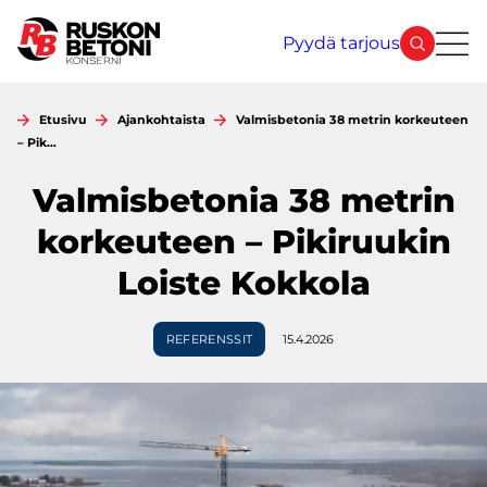
Siirry
sisältöön
Pyydä tarjous
Etusivu
Ajankohtaista
Valmisbetonia 38 metrin korkeuteen
– Pik…
Valmisbetonia 38 metrin
korkeuteen – Pikiruukin
Loiste Kokkola
REFERENSSIT
15.4.2026