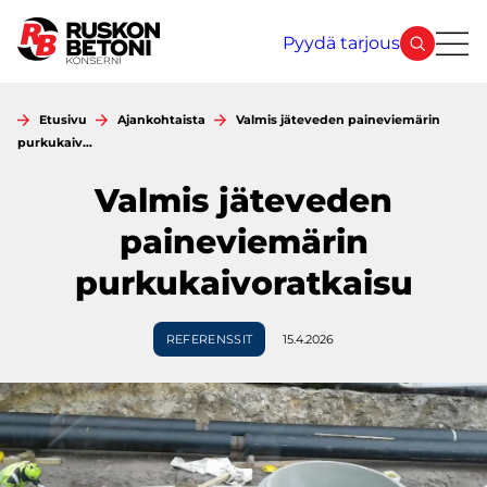
Siirry
sisältöön
Pyydä tarjous
Etusivu
Ajankohtaista
Valmis jäteveden paineviemärin
purkukaiv…
Valmis jäteveden
paineviemärin
purkukaivoratkaisu
REFERENSSIT
15.4.2026