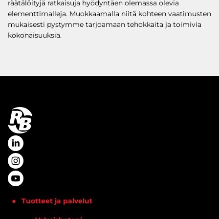
räätälöityjä ratkaisuja hyödyntäen olemassa olevia
elementtimalleja. Muokkaamalla niitä kohteen vaatimusten
mukaisesti pystymme tarjoamaan tehokkaita ja toimivia
kokonaisuuksia.
Tuotteet ja palvelut