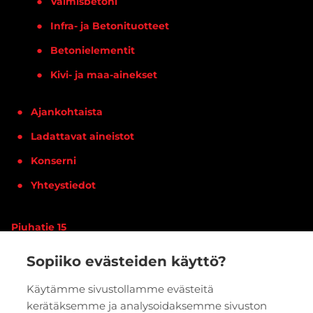
Valmisbetoni
Infra- ja Betonituotteet
Betonielementit
Kivi- ja maa-ainekset
Ajankohtaista
Ladattavat aineistot
Konserni
Yhteystiedot
Piuhatie 15
90620 OULU
Sopiiko evästeiden käyttö?
Vaihde:
020 7933 400
Käytämme sivustollamme evästeitä
kerätäksemme ja analysoidaksemme sivuston
PYYDÄ TARJOUS
VERKKOKAUPPA