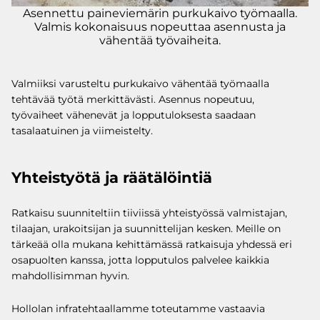
Asennettu paineviemärin purkukaivo työmaalla.
Valmis kokonaisuus nopeuttaa asennusta ja
vähentää työvaiheita.
Valmiiksi varusteltu purkukaivo vähentää työmaalla
tehtävää työtä merkittävästi. Asennus nopeutuu,
työvaiheet vähenevät ja lopputuloksesta saadaan
tasalaatuinen ja viimeistelty.
Yhteistyötä ja räätälöintiä
Ratkaisu suunniteltiin tiiviissä yhteistyössä valmistajan,
tilaajan, urakoitsijan ja suunnittelijan kesken. Meille on
tärkeää olla mukana kehittämässä ratkaisuja yhdessä eri
osapuolten kanssa, jotta lopputulos palvelee kaikkia
mahdollisimman hyvin.
Hollolan infratehtaallamme toteutamme vastaavia