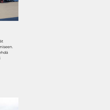
ät
miseen.
tehdä
i