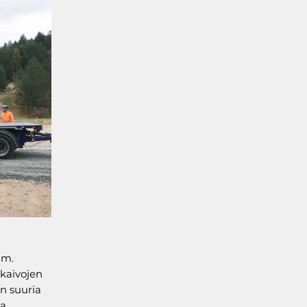
mm.
 kaivojen
n suuria
la