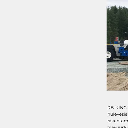
RB-KING o
hulevesien
rakentami
tilavuusk