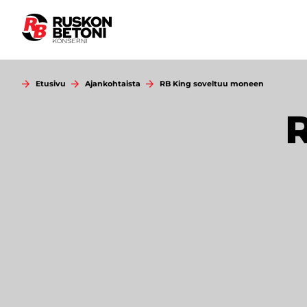
Siirry
sisältöön
Etusivu
Ajankohtaista
RB King soveltuu moneen
R