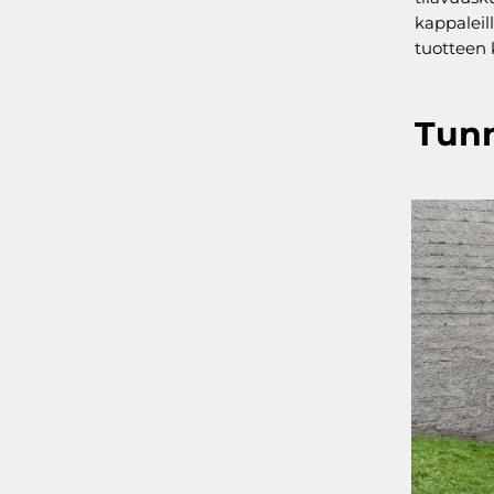
kappaleil
tuotteen 
Tunn