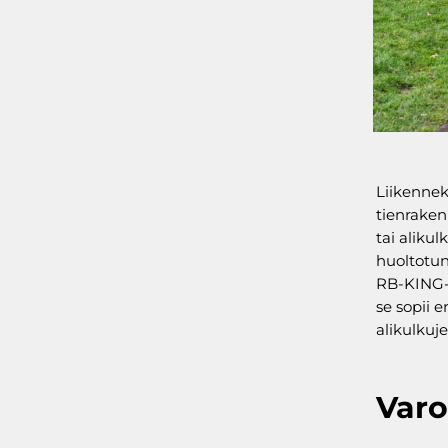
Liikenne
tienraken
tai aliku
huoltotun
RB-KING-e
se sopii e
alikulkuj
Varo