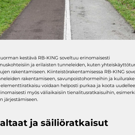
kuorman kestävä RB-KING soveltuu erinomaisesti
nuskohteisiin ja erilaisten tunneleiden, kuten yhteiskäyttöt
lkujen rakentamiseen. Kiinteistörakentamisessa RB-KING so
neleiden rakentamiseen, savunpoistohormeihin ja kuiluraken
lementtiratkaisu voidaan helposti purkaa ja koota uudellee
rinomaisesti myös väliaikaisiin tienalitusratkaisuihin, esimerk
en järjestämiseen.
altaat ja säiliöratkaisut