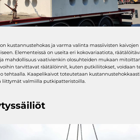
n kustannustehokas ja varma valinta massiivisten kaivojen
seen. Elementeissä on useita eri kokovariaatiota, räätälöitäv
 ja mahdollisuus vaativienkin olosuhteiden mukaan mitoitta
voihin tarvittavat räätälöinnit, kuten putkiliitokset, voidaan 
 jo tehtaalla. Kaapelikaivot toteutetaan kustannustehokkaast
liittymät valmiilla putkipatteristoilla.
ytyssäiliöt