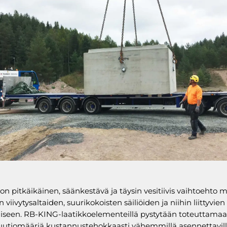
n pitkäikäinen, säänkestävä ja täysin vesitiivis vaihtoehto 
 viivytysaltaiden, suurikokoisten säiliöiden ja niihin liittyvien
seen. RB-KING-laatikkoelementeillä pystytään toteuttamaa
uutiomääriä kustannustehokkaasti vähemmillä asennettavil