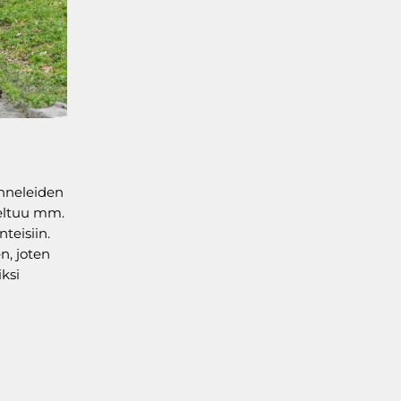
unneleiden
veltuu mm.
teisiin.
n, joten
iksi