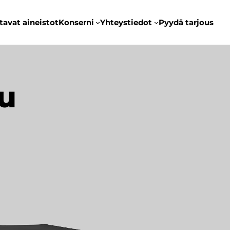
tavat aineistot
Konserni
Yhteystiedot
Pyydä tarjous
u