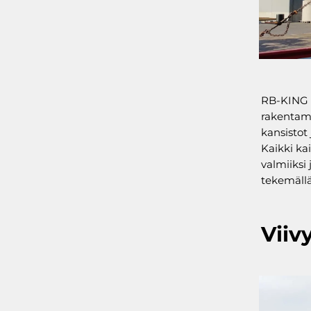
RB-KING o
rakentami
kansistot
Kaikki kai
valmiiksi
tekemällä 
Viiv