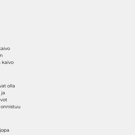
kaivo
in
 kaivo
at olla
 ja
ivot
s onnistuu
 jopa