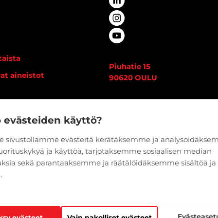
aista
Piuhatie 15
at aineistot
90620 OULU
i
Vaihde:
020 7933 400
edot
o evästeiden käyttö?
 sivustollamme evästeitä kerätäksemme ja analysoidaks
suorituskykyä ja käyttöä, tarjotaksemme sosiaalisen median
ksia sekä parantaaksemme ja räätälöidäksemme sisältöä ja
.
Evästeaset
ksy evästeet
Vain pakolliset evästeet