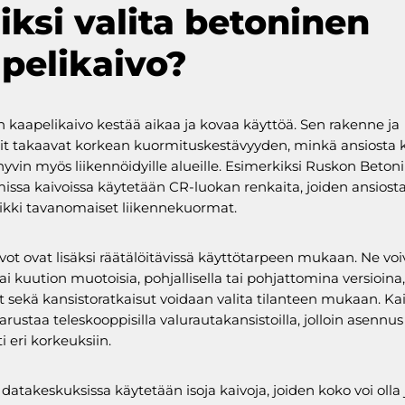
Miksi valita betoninen
pelikaivo?
 kaapelikaivo kestää aikaa ja kovaa käyttöä. Sen rakenne ja
it takaavat korkean kuormituskestävyyden, minkä ansiosta 
hyvin myös liikennöidyille alueille. Esimerkiksi Ruskon Beton
issa kaivoissa käytetään CR-luokan renkaita, joiden ansiosta
ikki tavanomaiset liikennekuormat.
vot ovat lisäksi räätälöitävissä käyttötarpeen mukaan. Ne voiv
ai kuution muotoisia, pohjallisella tai pohjattomina versioina,
 sekä kansistoratkaisut voidaan valita tilanteen mukaan. Ka
arustaa teleskooppisilla valurautakansistoilla, jolloin asennu
i eri korkeuksiin.
i datakeskuksissa käytetään isoja kaivoja, joiden koko voi olla