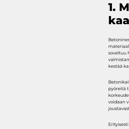
1. 
kaa
Betoninen
materiaal
soveltuu 
valmistam
kestää ka
Betonikai
pyöreitä t
korkeudet
voidaan v
joustavast
Erityisest