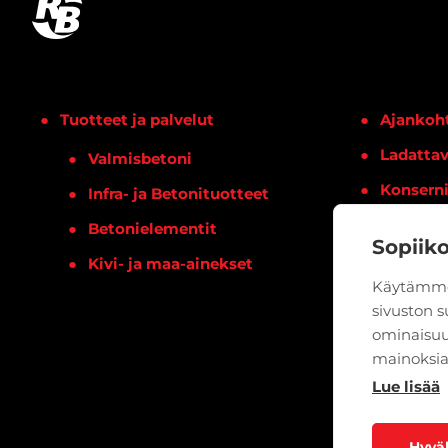
Tuotteet ja palvelut
Ajankoht
Ladattav
Valmisbetoni
Konsern
Infra- ja Betonituotteet
Yhteysti
Betonielementit
Sopiik
Kivi- ja maa-ainekset
Käytämme
sivuston 
ominaisuu
mainoksia
Lue lisää
Hyvä