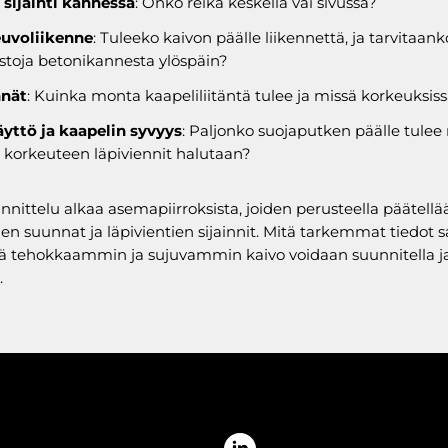
 sijainti kannessa
: Onko reikä keskellä vai sivussa?
uvoliikenne
: Tuleeko kaivon päälle liikennettä, ja tarvitaank
ostoja betonikannesta ylöspäin?
nnät
: Kuinka monta kaapeliliitäntä tulee ja missä korkeuksis
yttö ja kaapelin syvyys
: Paljonko suojaputken päälle tulee
 korkeuteen läpiviennit halutaan?
nnittelu alkaa asemapiirroksista, joiden perusteella päätellä
en suunnat ja läpivientien sijainnit. Mitä tarkemmat tiedot
itä tehokkaammin ja sujuvammin kaivo voidaan suunnitella j
.