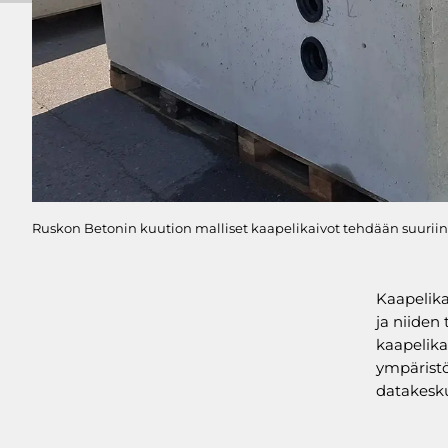
Ruskon Betonin kuution malliset kaapelikaivot tehdään suurii
Kaapelika
ja niiden
kaapelika
ympäristöi
datakesku