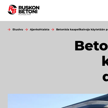
Siirry
sisältöön
Etusivu
Ajankohtaista
Betonisia kaapelikaivoja käytetään p
Beto