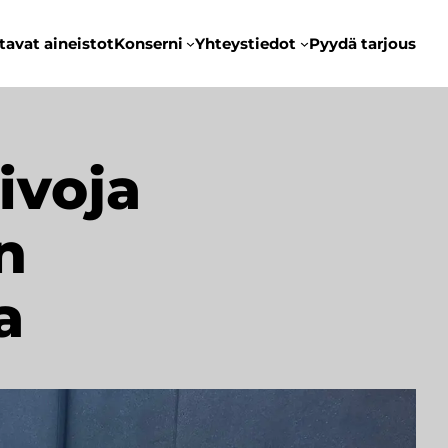
tavat aineistot
Konserni
Yhteystiedot
Pyydä tarjous
ivoja
n
a