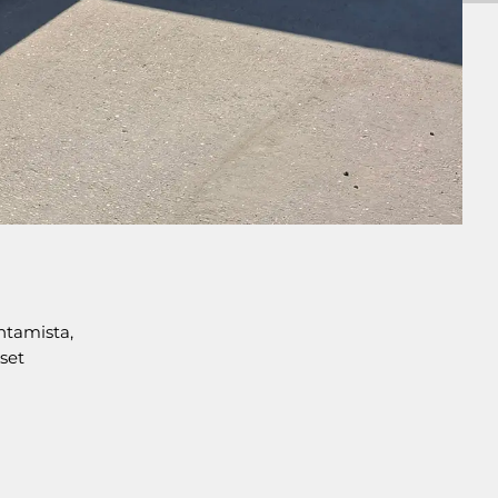
entamista,
set