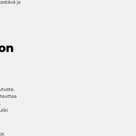
kestävä ja
von
utusta.
oteuttaa
.
utki
os