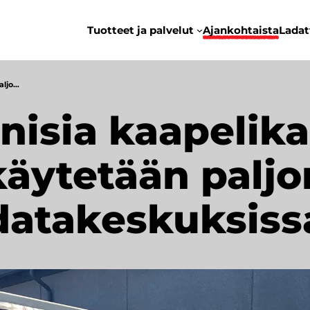
Tuotteet ja palvelut
Ajankohtaista
Ladat
aljo…
nisia kaapelika
käytetään paljo
datakeskuksiss