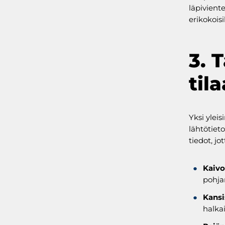
läpivient
erikokoisi
3. 
til
Yksi yleis
lähtötiet
tiedot, j
Kaivo
pohja
Kansi
halka