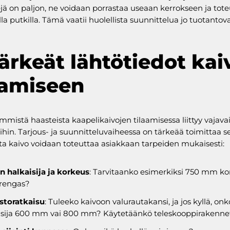
ejä on paljon, ne voidaan porrastaa useaan kerrokseen ja tot
lla putkilla. Tämä vaatii huolellista suunnittelua jo tuotantov
Tärkeät lähtötiedot ka
aamiseen
immistä haasteista kaapelikaivojen tilaamisessa liittyy vajavai
oihin. Tarjous- ja suunnitteluvaiheessa on tärkeää toimittaa 
otta kaivo voidaan toteuttaa asiakkaan tarpeiden mukaisesti:
n halkaisija ja korkeus
: Tarvitaanko esimerkiksi 750 mm ko
rengas?
storatkaisu
: Tuleeko kaivoon valurautakansi, ja jos kyllä, onk
isija 600 mm vai 800 mm? Käytetäänkö teleskooppirakenne