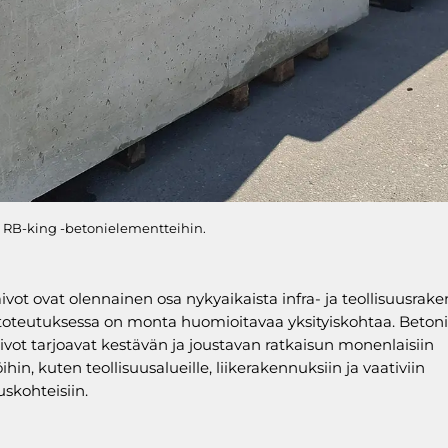
n RB-king -betonielementteihin.
ivot ovat olennainen osa nykyaikaista infra- ja teollisuusrak
 toteutuksessa on monta huomioitavaa yksityiskohtaa. Betoni
ivot tarjoavat kestävän ja joustavan ratkaisun monenlaisiin
hin, kuten teollisuusalueille, liikerakennuksiin ja vaativiin
skohteisiin.