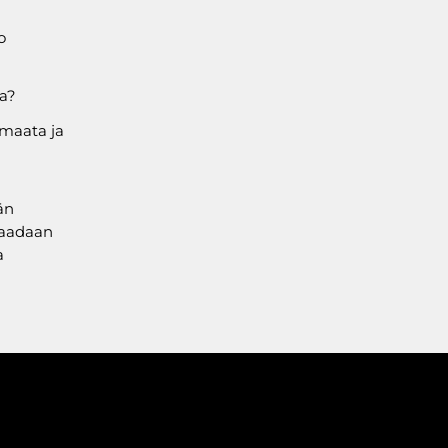
o
sa?
 maata ja
än
 saadaan
a