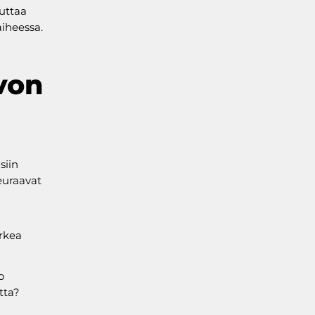
euttaa
aiheessa.
ivon
siin
seuraavat
rkea
o
tta?