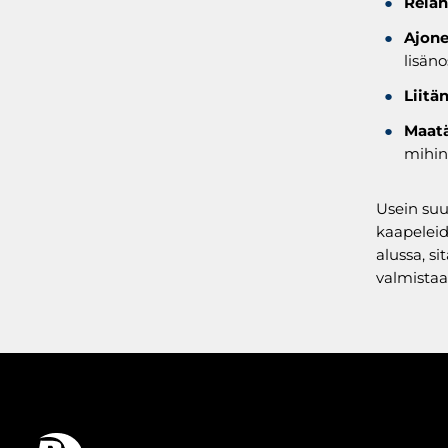
Reiän
Ajone
lisän
Liitä
Maatä
mihin
Usein suu
kaapeleid
alussa, s
valmistaa