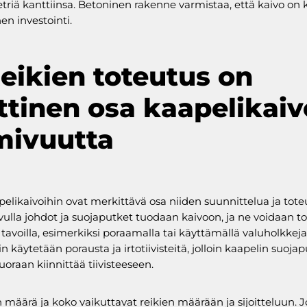
riä kanttiinsa. Betoninen rakenne varmistaa, että kaivo on 
en investointi.
Reikien toteutus on
ittinen osa kaapelikai
mivuutta
pelikaivoihin ovat merkittävä osa niiden suunnittelua ja tote
vulla johdot ja suojaputket tuodaan kaivoon, ja ne voidaan t
i tavoilla, esimerkiksi poraamalla tai käyttämällä valuholkkeja
 käytetään porausta ja irtotiivisteitä, jolloin kaapelin suojap
uoraan kiinnittää tiivisteeseen.
 määrä ja koko vaikuttavat reikien määrään ja sijoitteluun. J