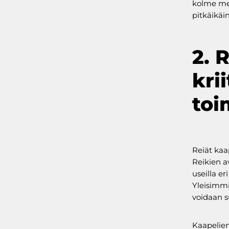
kolme met
pitkäikäin
2. 
kri
toi
Reiät kaa
Reikien a
useilla er
Yleisimmin
voidaan s
Kaapelien